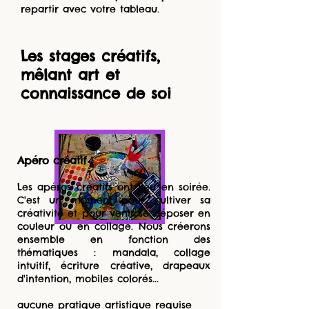
repartir avec votre tableau.
Les stages créatifs,
mêlant art et
connaissance de soi
Apéro créatif
Les apéros créatifs ont lieu en soirée.
C'est un moment pour cultiver sa
créativité et pour venir se déposer en
couleur ou en collage. Nous créerons
ensemble en fonction des
thématiques : mandala, collage
intuitif, écriture créative, drapeaux
d'intention, mobiles colorés...
aucune pratique artistique requise