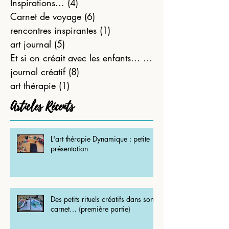
Et si on créait...
(10)
10 posts
Inspirations...
(4)
4 posts
Carnet de voyage
(6)
6 posts
rencontres inspirantes
(1)
1 post
art journal
(5)
5 posts
Et si on créait avec les enfants...
(21)
21 posts
journal créatif
(8)
8 posts
art thérapie
(1)
1 post
Articles Récents
L'art thérapie Dynamique : petite
présentation
Des petits rituels créatifs dans son
carnet… (première partie)