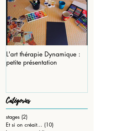
L'art thérapie Dynamique :
Des petits ritue
petite présentation
son carnet… (p
partie)
Catégories
stages
(2)
2 posts