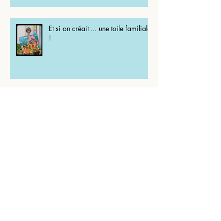
Et si on créait ... une toile familiale
!
Et si on créait une toile colorée à
offrir ?
Journal créatif et le passage à une
nouvelle année...