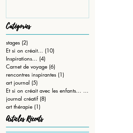
partie)
Catégories
stages
(2)
2 posts
Et si on créait...
(10)
10 posts
Inspirations...
(4)
4 posts
Carnet de voyage
(6)
6 posts
rencontres inspirantes
(1)
1 post
art journal
(5)
5 posts
Et si on créait avec les enfants...
(21)
21 posts
journal créatif
(8)
8 posts
art thérapie
(1)
1 post
Articles Récents