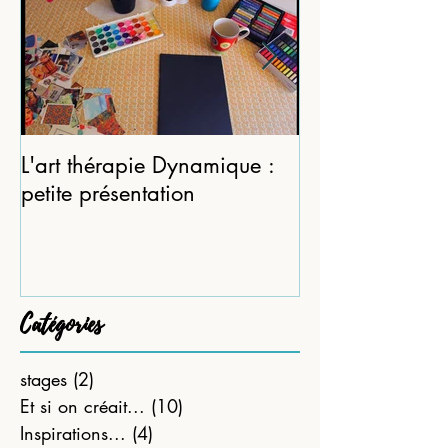
L'art thérapie Dynamique :
Des petits ritue
petite présentation
son carnet… (p
partie)
Catégories
stages
(2)
2 posts
Et si on créait...
(10)
10 posts