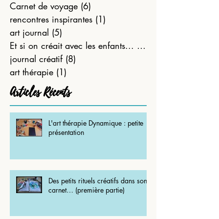
Inspirations...
(4)
4 posts
Carnet de voyage
(6)
6 posts
rencontres inspirantes
(1)
1 post
art journal
(5)
5 posts
Et si on créait avec les enfants...
(21)
21 posts
journal créatif
(8)
8 posts
art thérapie
(1)
1 post
Articles Récents
L'art thérapie Dynamique : petite
présentation
Des petits rituels créatifs dans son
carnet… (première partie)