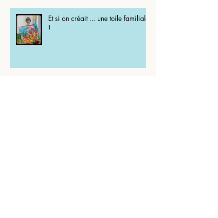
Et si on créait ... une toile familiale
!
Et si on créait une toile colorée à
offrir ?
Journal créatif et le passage à une
nouvelle année...