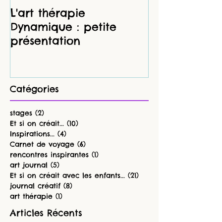
L'art thérapie
Des petits rit
Dynamique : petite
dans son car
présentation
(première pa
Catégories
stages
(2)
2 posts
Et si on créait...
(10)
10 posts
Inspirations...
(4)
4 posts
Carnet de voyage
(6)
6 posts
rencontres inspirantes
(1)
1 post
art journal
(5)
5 posts
Et si on créait avec les enfants...
(21)
21 posts
journal créatif
(8)
8 posts
art thérapie
(1)
1 post
Articles Récents