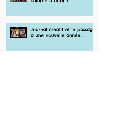
colorée à offrir ?
Journal créatif et le passage
à une nouvelle année...
Et si on jouait avec des
encres ?
Et si on créait un gâteau en
carton?