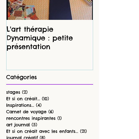
L'art thérapie
Des petits rit
Dynamique : petite
dans son car
présentation
(première pa
Catégories
stages
(2)
2 posts
Et si on créait...
(10)
10 posts
Inspirations...
(4)
4 posts
Carnet de voyage
(6)
6 posts
rencontres inspirantes
(1)
1 post
art journal
(5)
5 posts
Et si on créait avec les enfants...
(21)
21 posts
journal créatif
(8)
8 posts